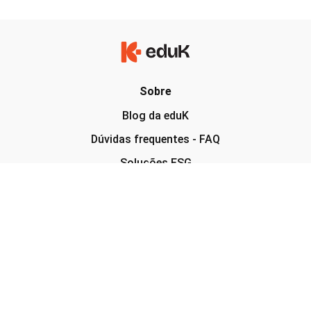
Sobre
Blog da eduK
Dúvidas frequentes - FAQ
Soluções ESG
Termo de uso
Aviso de privacidade
Siga a eduK nas redes sociais
Insira seu e-mail e receba novidades sobre a